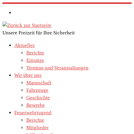
Zum
Inhalt
springen
Unsere Freizeit für Ihre Sicherheit
Aktuelles
Berichte
Einsätze
Termine und Veranstaltungen
Wir über uns
Mannschaft
Fahrzeuge
Geschichte
Bewerbe
Feuerwehrjugend
Berichte
Mitglieder