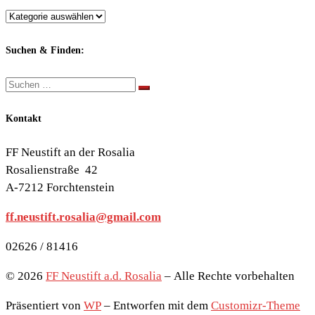
Berichte
nach
Themen:
Suchen & Finden:
Suche
Suchen …
Kontakt
FF Neustift an der Rosalia
Rosalienstraße 42
A-7212 Forchtenstein
ff.neustift.rosalia@gmail.com
02626 / 81416
© 2026
FF Neustift a.d. Rosalia
– Alle Rechte vorbehalten
Präsentiert von
WP
– Entworfen mit dem
Customizr-Theme