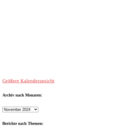
Größere Kalenderansicht
Archiv nach Monaten:
Archiv
nach
Monaten:
Berichte nach Themen: