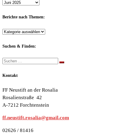
Archiv
nach
Monaten:
Berichte nach Themen:
Berichte
nach
Themen:
Suchen & Finden:
Suche
Suchen …
Kontakt
FF Neustift an der Rosalia
Rosalienstraße 42
A-7212 Forchtenstein
ff.neustift.rosalia@gmail.com
02626 / 81416