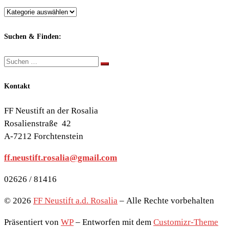
Berichte
nach
Themen:
Suchen & Finden:
Suche
Suchen …
Kontakt
FF Neustift an der Rosalia
Rosalienstraße 42
A-7212 Forchtenstein
ff.neustift.rosalia@gmail.com
02626 / 81416
© 2026
FF Neustift a.d. Rosalia
– Alle Rechte vorbehalten
Präsentiert von
WP
– Entworfen mit dem
Customizr-Theme