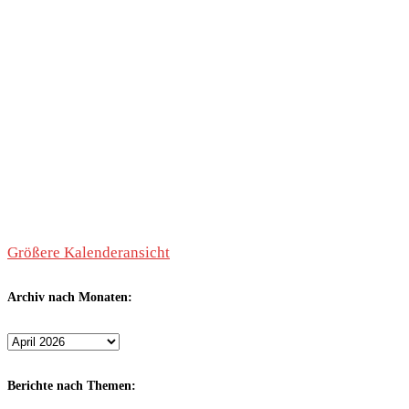
Größere Kalenderansicht
Archiv nach Monaten:
Archiv
nach
Monaten:
Berichte nach Themen: