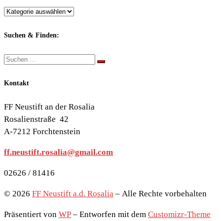
Berichte
nach
Themen:
Suchen & Finden:
Suche
Suchen …
Kontakt
FF Neustift an der Rosalia
Rosalienstraße 42
A-7212 Forchtenstein
ff.neustift.rosalia@gmail.com
02626 / 81416
© 2026
FF Neustift a.d. Rosalia
– Alle Rechte vorbehalten
Präsentiert von
WP
– Entworfen mit dem
Customizr-Theme