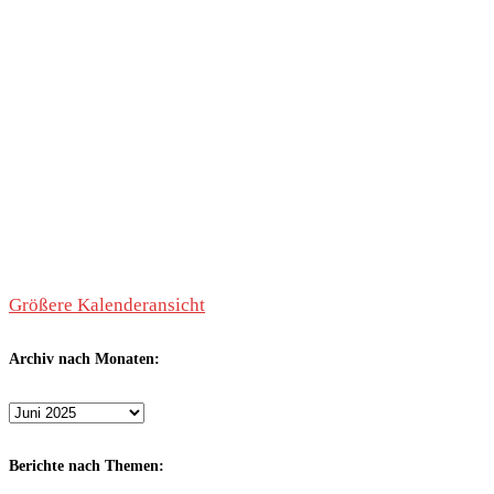
Größere Kalenderansicht
Archiv nach Monaten:
Archiv
nach
Monaten:
Berichte nach Themen: