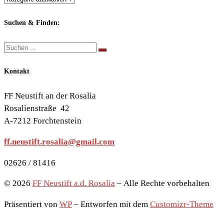
nach
Themen:
Suchen & Finden:
Suche
Suchen …
Kontakt
FF Neustift an der Rosalia
Rosalienstraße 42
A-7212 Forchtenstein
ff.neustift.rosalia@gmail.com
02626 / 81416
© 2026
FF Neustift a.d. Rosalia
– Alle Rechte vorbehalten
Präsentiert von
WP
– Entworfen mit dem
Customizr-Theme