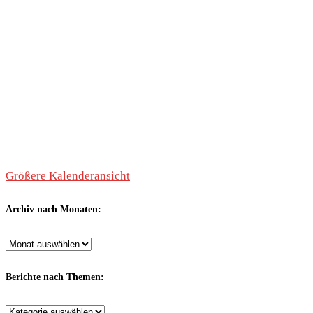
Größere Kalenderansicht
Archiv nach Monaten:
Archiv
nach
Monaten:
Berichte nach Themen:
Berichte