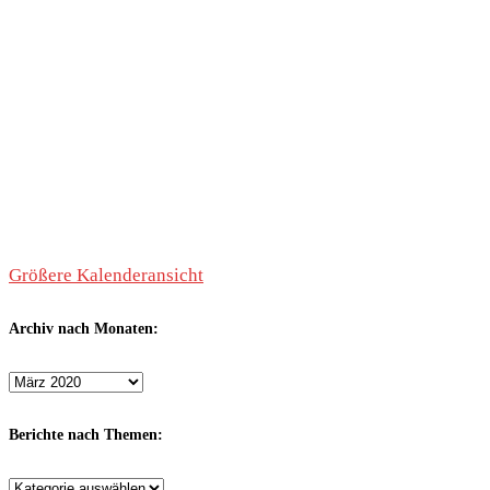
Größere Kalenderansicht
Archiv nach Monaten:
Archiv
nach
Monaten:
Berichte nach Themen:
Berichte