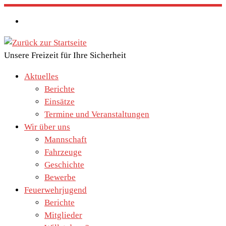
Zum
Inhalt
springen
Unsere Freizeit für Ihre Sicherheit
Aktuelles
Berichte
Einsätze
Termine und Veranstaltungen
Wir über uns
Mannschaft
Fahrzeuge
Geschichte
Bewerbe
Feuerwehrjugend
Berichte
Mitglieder