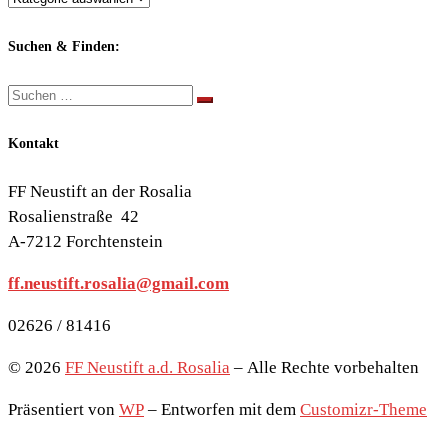
nach
Themen:
Suchen & Finden:
Suche
Suchen …
Kontakt
FF Neustift an der Rosalia
Rosalienstraße 42
A-7212 Forchtenstein
ff.neustift.rosalia@gmail.com
02626 / 81416
© 2026
FF Neustift a.d. Rosalia
– Alle Rechte vorbehalten
Präsentiert von
WP
– Entworfen mit dem
Customizr-Theme