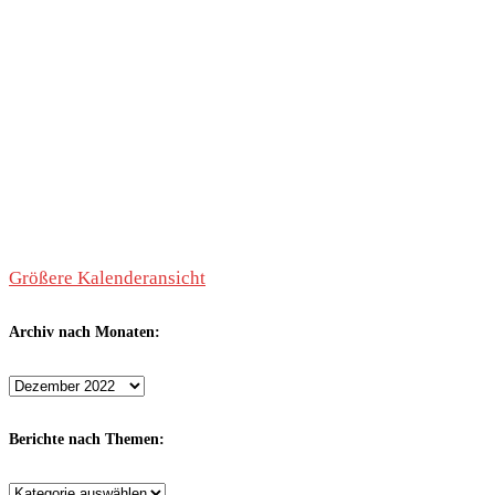
Größere Kalenderansicht
Archiv nach Monaten:
Archiv
nach
Monaten:
Berichte nach Themen:
Berichte