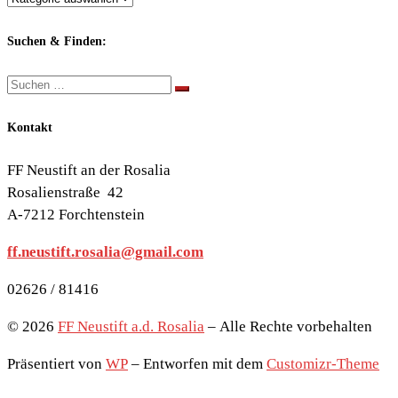
nach
Themen:
Suchen & Finden:
Suche
Suchen …
Kontakt
FF Neustift an der Rosalia
Rosalienstraße 42
A-7212 Forchtenstein
ff.neustift.rosalia@gmail.com
02626 / 81416
© 2026
FF Neustift a.d. Rosalia
– Alle Rechte vorbehalten
Präsentiert von
WP
– Entworfen mit dem
Customizr-Theme