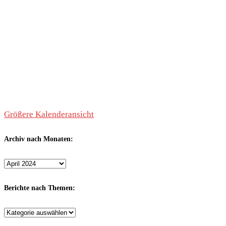
Größere Kalenderansicht
Archiv nach Monaten:
Archiv
nach
Monaten:
Berichte nach Themen:
Berichte
nach