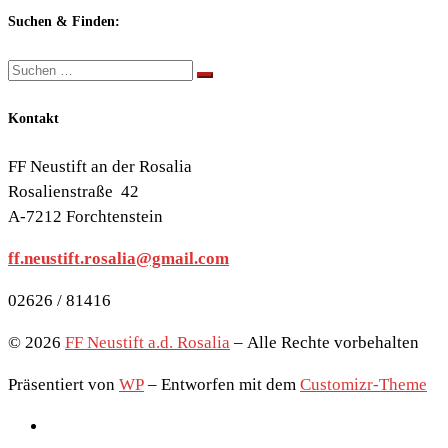
Themen:
Suchen & Finden:
Suche
Suchen …
Kontakt
FF Neustift an der Rosalia
Rosalienstraße 42
A-7212 Forchtenstein
ff.neustift.rosalia@gmail.com
02626 / 81416
© 2026
FF Neustift a.d. Rosalia
– Alle Rechte vorbehalten
Präsentiert von
WP
– Entworfen mit dem
Customizr-Theme