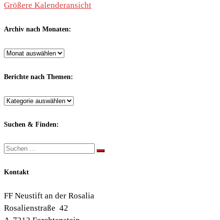
Größere Kalenderansicht
Archiv nach Monaten:
Archiv
nach
Monaten:
Berichte nach Themen:
Berichte
nach
Themen:
Suchen & Finden:
Suche
Suchen …
Kontakt
FF Neustift an der Rosalia
Rosalienstraße 42