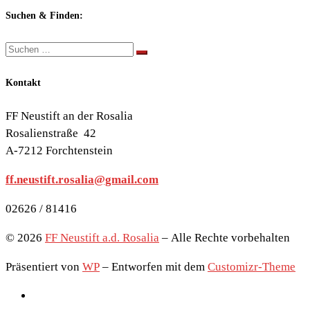
Themen:
Suchen & Finden:
Suche
Suchen …
Kontakt
FF Neustift an der Rosalia
Rosalienstraße 42
A-7212 Forchtenstein
ff.neustift.rosalia@gmail.com
02626 / 81416
© 2026
FF Neustift a.d. Rosalia
– Alle Rechte vorbehalten
Präsentiert von
WP
– Entworfen mit dem
Customizr-Theme