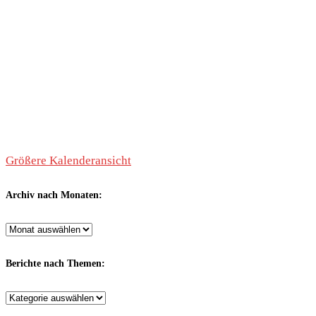
Größere Kalenderansicht
Archiv nach Monaten:
Archiv
nach
Monaten:
Berichte nach Themen:
Berichte
nach