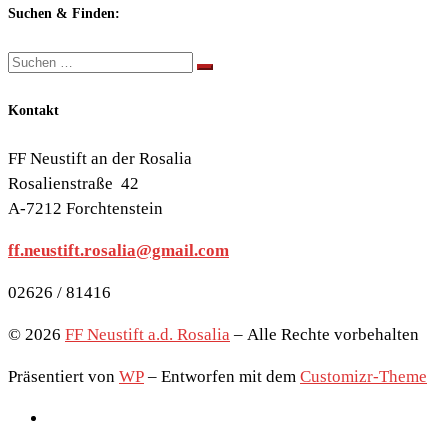
Themen:
Suchen & Finden:
Suche
Suchen …
Kontakt
FF Neustift an der Rosalia
Rosalienstraße 42
A-7212 Forchtenstein
ff.neustift.rosalia@gmail.com
02626 / 81416
© 2026
FF Neustift a.d. Rosalia
– Alle Rechte vorbehalten
Präsentiert von
WP
– Entworfen mit dem
Customizr-Theme