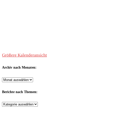
Größere Kalenderansicht
Archiv nach Monaten:
Archiv
nach
Monaten:
Berichte nach Themen:
Berichte
nach