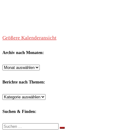
Größere Kalenderansicht
Archiv nach Monaten:
Archiv
nach
Monaten:
Berichte nach Themen:
Berichte
nach
Themen:
Suchen & Finden:
Suche
Suchen …