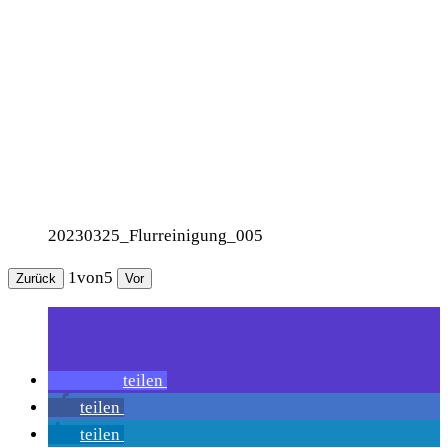
20230325_Flurreinigung_005
1
von
5
Zurück
Vor
teilen
teilen
teilen