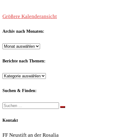
Größere Kalenderansicht
Archiv nach Monaten:
Archiv
nach
Monaten:
Berichte nach Themen:
Berichte
nach
Themen:
Suchen & Finden:
Suche
Suchen …
Kontakt
FF Neustift an der Rosalia