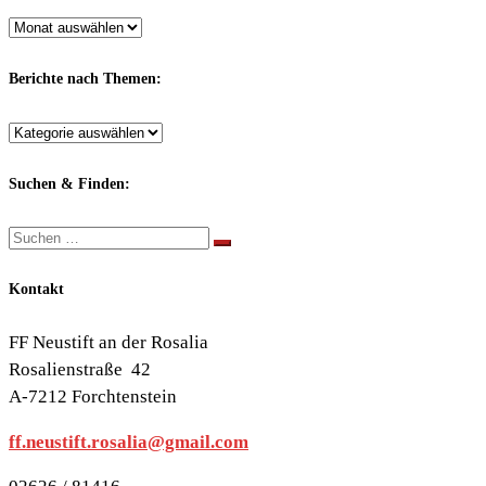
Archiv
nach
Monaten:
Berichte nach Themen:
Berichte
nach
Themen:
Suchen & Finden:
Suche
Suchen …
Kontakt
FF Neustift an der Rosalia
Rosalienstraße 42
A-7212 Forchtenstein
ff.neustift.rosalia@gmail.com