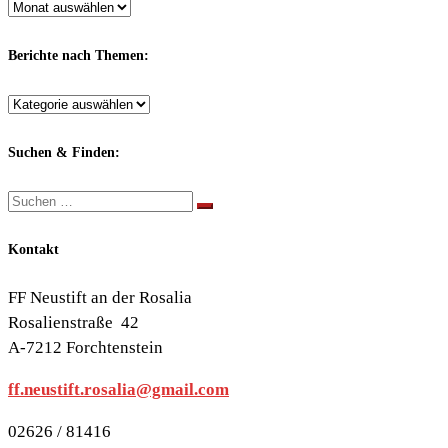
Archiv
nach
Monaten:
Berichte nach Themen:
Berichte
nach
Themen:
Suchen & Finden:
Suche
Suchen …
Kontakt
FF Neustift an der Rosalia
Rosalienstraße 42
A-7212 Forchtenstein
ff.neustift.rosalia@gmail.com
02626 / 81416