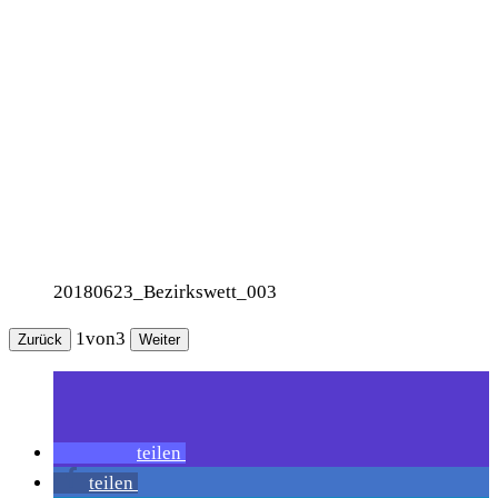
20180623_Bezirkswett_003
1
von
3
Zurück
Weiter
teilen
teilen