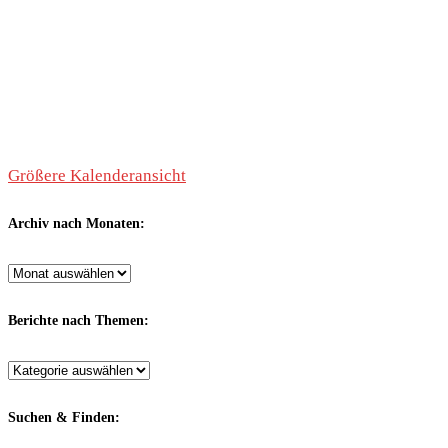
Größere Kalenderansicht
Archiv nach Monaten:
Archiv
nach
Monaten:
Berichte nach Themen:
Berichte
nach
Themen:
Suchen & Finden: