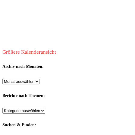
Größere Kalenderansicht
Archiv nach Monaten:
Archiv
nach
Monaten:
Berichte nach Themen:
Berichte
nach
Themen:
Suchen & Finden: