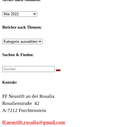
Archiv
nach
Monaten:
Berichte nach Themen:
Berichte
nach
Themen:
Suchen & Finden:
Suche
Suchen …
Kontakt
FF Neustift an der Rosalia
Rosalienstraße 42
A-7212 Forchtenstein
ff.neustift.rosalia@gmail.com