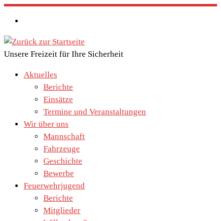
Zum
Inhalt
springen
Unsere Freizeit für Ihre Sicherheit
Aktuelles
Berichte
Einsätze
Termine und Veranstaltungen
Wir über uns
Mannschaft
Fahrzeuge
Geschichte
Bewerbe
Feuerwehrjugend
Berichte
Mitglieder