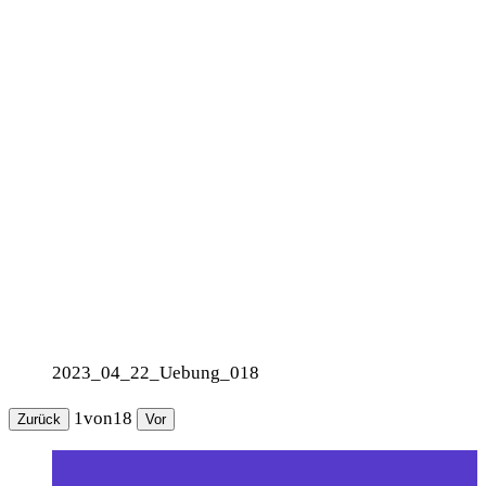
2023_04_22_Uebung_018
1
von
18
Zurück
Vor