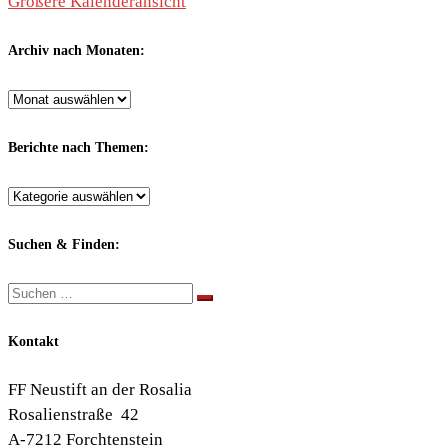
Größere Kalenderansicht
Archiv nach Monaten:
Archiv
nach
Monaten:
Berichte nach Themen:
Berichte
nach
Themen:
Suchen & Finden:
Suche
Suchen …
Kontakt
FF Neustift an der Rosalia
Rosalienstraße 42
A-7212 Forchtenstein