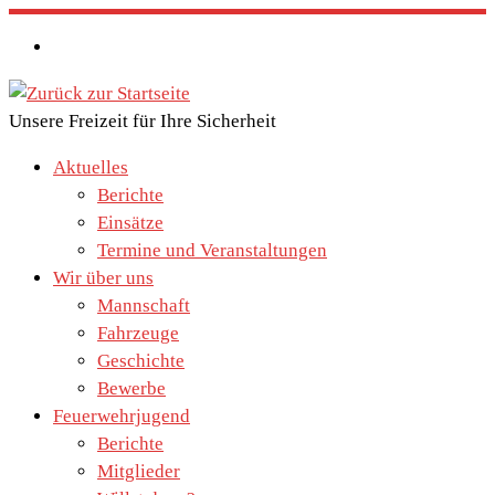
Zum
Inhalt
springen
Unsere Freizeit für Ihre Sicherheit
Aktuelles
Berichte
Einsätze
Termine und Veranstaltungen
Wir über uns
Mannschaft
Fahrzeuge
Geschichte
Bewerbe
Feuerwehrjugend
Berichte
Mitglieder