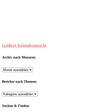
Größere Kalenderansicht
Archiv nach Monaten:
Archiv
nach
Monaten:
Berichte nach Themen:
Berichte
nach
Themen:
Suchen & Finden: