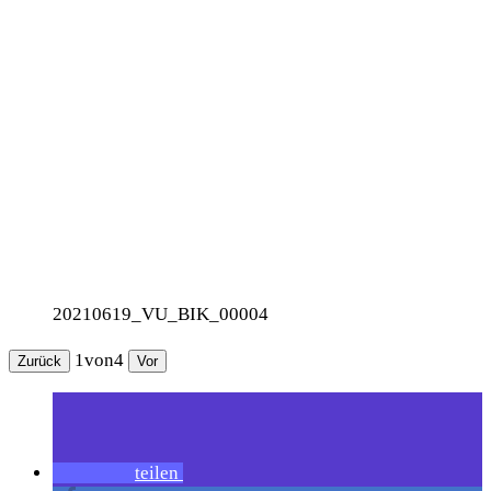
20210619_VU_BIK_00004
1
von
4
Zurück
Vor
teilen