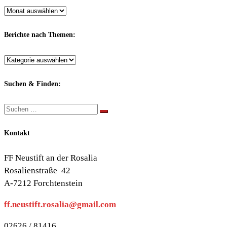
Archiv
nach
Monaten:
Berichte nach Themen:
Berichte
nach
Themen:
Suchen & Finden:
Suche
Suchen …
Kontakt
FF Neustift an der Rosalia
Rosalienstraße 42
A-7212 Forchtenstein
ff.neustift.rosalia@gmail.com
02626 / 81416