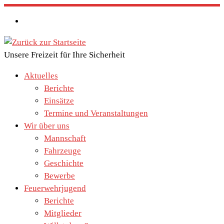
Zum
Inhalt
springen
Unsere Freizeit für Ihre Sicherheit
Aktuelles
Berichte
Einsätze
Termine und Veranstaltungen
Wir über uns
Mannschaft
Fahrzeuge
Geschichte
Bewerbe
Feuerwehrjugend
Berichte
Mitglieder