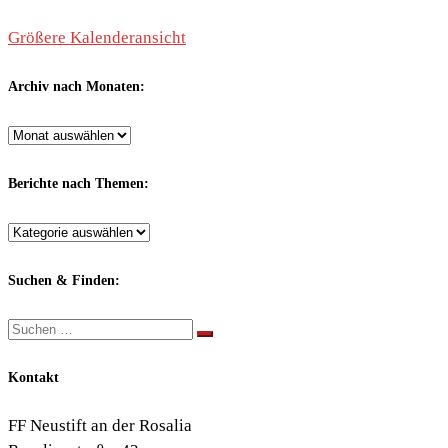
Größere Kalenderansicht
Archiv nach Monaten:
Archiv
nach
Monaten:
Berichte nach Themen:
Berichte
nach
Themen:
Suchen & Finden:
Suche
Suchen …
Kontakt
FF Neustift an der Rosalia