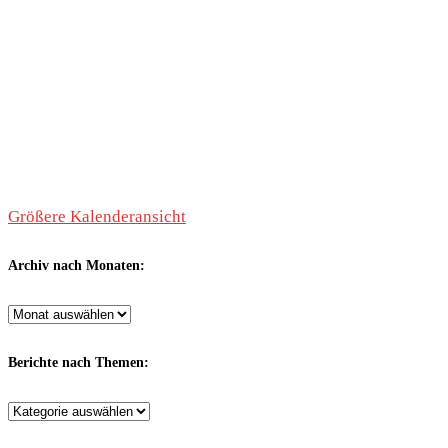
Größere Kalenderansicht
Archiv nach Monaten:
Archiv
nach
Monaten:
Berichte nach Themen:
Berichte
nach