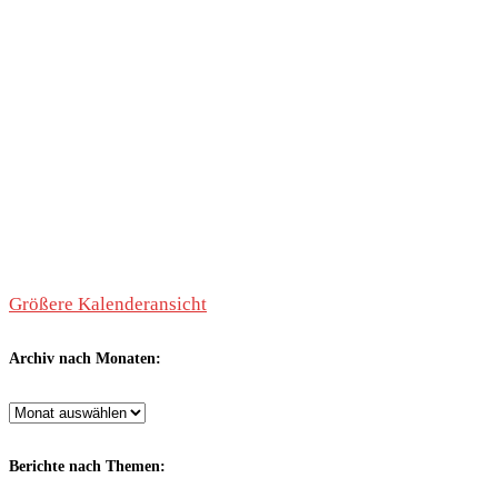
Größere Kalenderansicht
Archiv nach Monaten:
Archiv
nach
Monaten:
Berichte nach Themen: