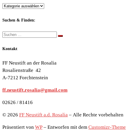
Berichte
nach
Themen:
Suchen & Finden:
Suche
Suchen …
Kontakt
FF Neustift an der Rosalia
Rosalienstraße 42
A-7212 Forchtenstein
ff.neustift.rosalia@gmail.com
02626 / 81416
© 2026
FF Neustift a.d. Rosalia
– Alle Rechte vorbehalten
Präsentiert von
WP
– Entworfen mit dem
Customizr-Theme