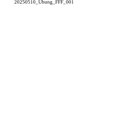
20250510_Übung_FFF_001