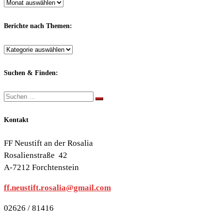
Archiv
nach
Monaten:
Berichte nach Themen:
Berichte
nach
Themen:
Suchen & Finden:
Suche
Suchen …
Kontakt
FF Neustift an der Rosalia
Rosalienstraße 42
A-7212 Forchtenstein
ff.neustift.rosalia@gmail.com
02626 / 81416