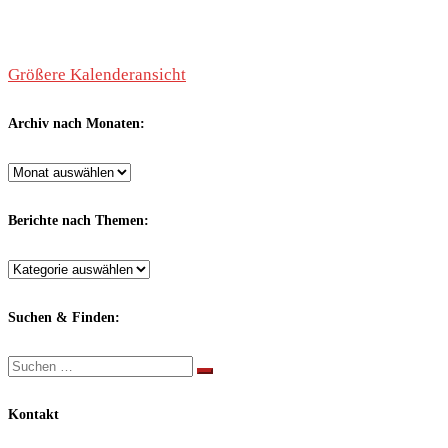
Größere Kalenderansicht
Archiv nach Monaten:
Archiv
nach
Monaten:
Berichte nach Themen:
Berichte
nach
Themen:
Suchen & Finden:
Suche
Suchen …
Kontakt