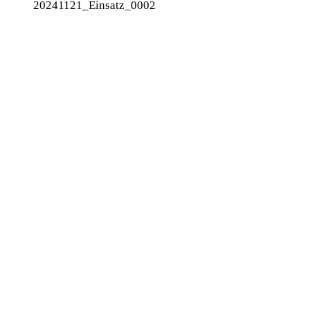
20241121_Einsatz_0002