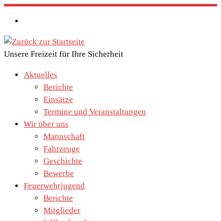
Zum
Inhalt
springen
Unsere Freizeit für Ihre Sicherheit
Aktuelles
Berichte
Einsätze
Termine und Veranstaltungen
Wir über uns
Mannschaft
Fahrzeuge
Geschichte
Bewerbe
Feuerwehrjugend
Berichte
Mitglieder