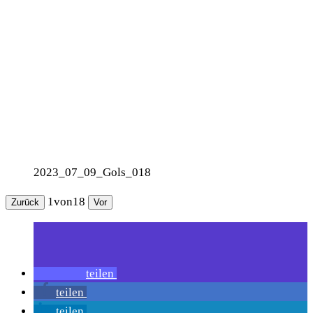
2023_07_09_Gols_018
1
von
18
Zurück
Vor
teilen
teilen
teilen