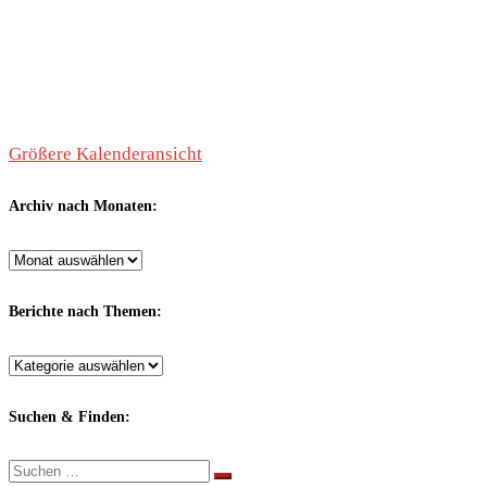
Größere Kalenderansicht
Archiv nach Monaten:
Archiv
nach
Monaten:
Berichte nach Themen:
Berichte
nach
Themen:
Suchen & Finden:
Suche
Suchen …