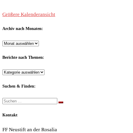
Größere Kalenderansicht
Archiv nach Monaten:
Archiv
nach
Monaten:
Berichte nach Themen:
Berichte
nach
Themen:
Suchen & Finden:
Suche
Suchen …
Kontakt
FF Neustift an der Rosalia