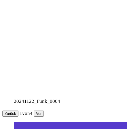
20241122_Funk_0004
1
von
4
Zurück
Vor