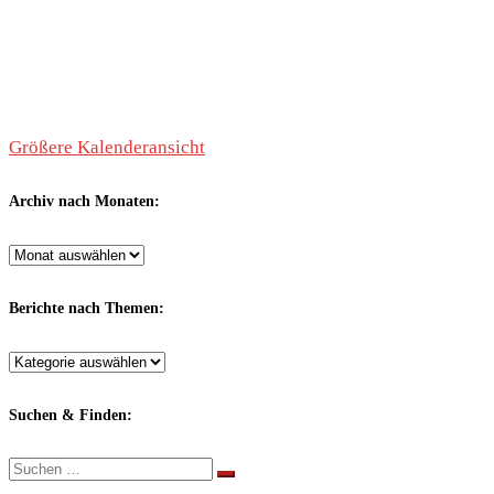
Größere Kalenderansicht
Archiv nach Monaten:
Archiv
nach
Monaten:
Berichte nach Themen:
Berichte
nach
Themen:
Suchen & Finden:
Suche
Suchen …