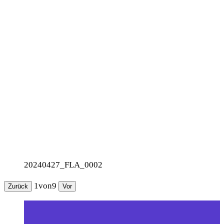
20240427_FLA_0002
1
von
9
Zurück
Vor