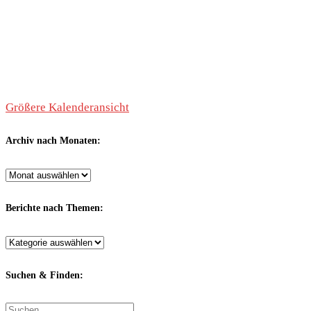
Größere Kalenderansicht
Archiv nach Monaten:
Archiv
nach
Monaten:
Berichte nach Themen:
Berichte
nach
Themen:
Suchen & Finden:
Suche