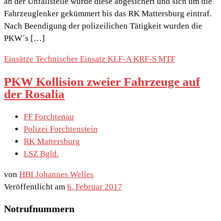
an der Unfallstelle wurde diese abgesichert und sich um die
Fahrzeuglenker gekümmert bis das RK Mattersburg eintraf.
Nach Beendigung der polizeilichen Tätigkeit wurden die
PKW´s […]
Einsätze
Technischer Einsatz
KLF-A
KRF-S
MTF
PKW Kollision zweier Fahrzeuge auf
der Rosalia
FF Forchtenau
Polizei Forchtenstein
RK Mattersburg
LSZ Bgld.
von
HBI Johannes Welles
Veröffentlicht am
6. Februar 2017
Notrufnummern