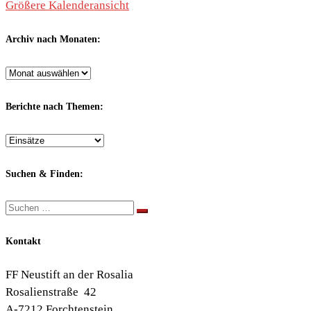
Größere Kalenderansicht
Archiv nach Monaten:
Archiv
nach
Monaten:
Berichte nach Themen:
Berichte
nach
Themen:
Suchen & Finden:
Suche
Suchen …
Kontakt
FF Neustift an der Rosalia
Rosalienstraße 42
A-7212 Forchtenstein