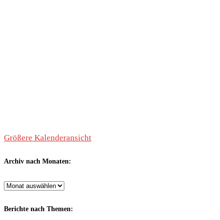
Größere Kalenderansicht
Archiv nach Monaten:
Archiv
nach
Monaten:
Berichte nach Themen: