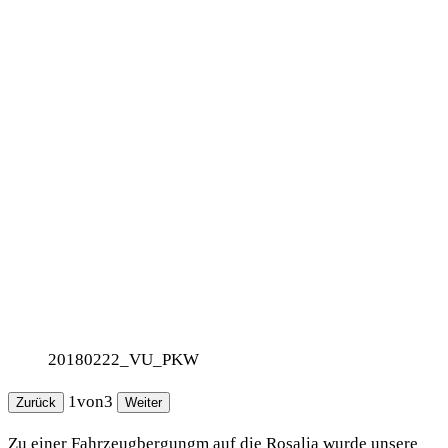
20180222_VU_PKW
1
von
3
Zurück
Weiter
Zu einer Fahrzeugbergungm auf die Rosalia wurde unsere