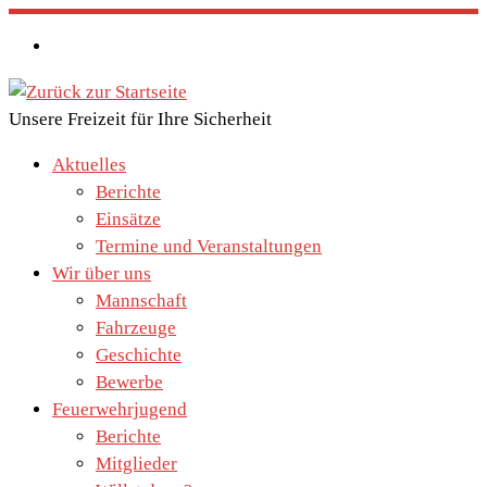
Zum
Inhalt
springen
Unsere Freizeit für Ihre Sicherheit
Aktuelles
Berichte
Einsätze
Termine und Veranstaltungen
Wir über uns
Mannschaft
Fahrzeuge
Geschichte
Bewerbe
Feuerwehrjugend
Berichte
Mitglieder