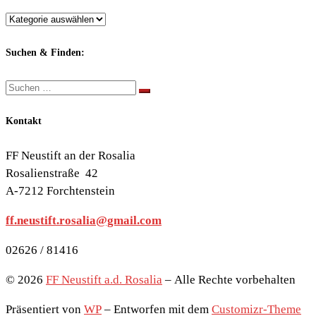
Berichte
nach
Themen:
Suchen & Finden:
Suche
Suchen …
Kontakt
FF Neustift an der Rosalia
Rosalienstraße 42
A-7212 Forchtenstein
ff.neustift.rosalia@gmail.com
02626 / 81416
© 2026
FF Neustift a.d. Rosalia
– Alle Rechte vorbehalten
Präsentiert von
WP
– Entworfen mit dem
Customizr-Theme