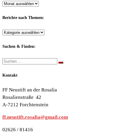
Archiv
nach
Monaten:
Berichte nach Themen:
Berichte
nach
Themen:
Suchen & Finden:
Suche
Suchen …
Kontakt
FF Neustift an der Rosalia
Rosalienstraße 42
A-7212 Forchtenstein
ff.neustift.rosalia@gmail.com
02626 / 81416